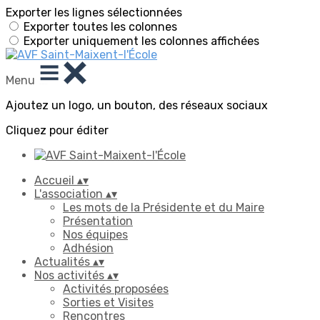
Exporter les lignes sélectionnées
Exporter toutes les colonnes
Exporter uniquement les colonnes affichées
Menu
Ajoutez un logo, un bouton, des réseaux sociaux
Cliquez pour éditer
Accueil
▴
▾
L'association
▴
▾
Les mots de la Présidente et du Maire
Présentation
Nos équipes
Adhésion
Actualités
▴
▾
Nos activités
▴
▾
Activités proposées
Sorties et Visites
Rencontres