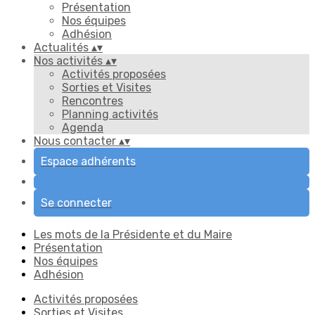
Présentation
Nos équipes
Adhésion
Actualités
▴
▾
Nos activités
▴
▾
Activités proposées
Sorties et Visites
Rencontres
Planning activités
Agenda
Nous contacter
▴
▾
Espace adhérents
Se connecter
Les mots de la Présidente et du Maire
Présentation
Nos équipes
Adhésion
Activités proposées
Sorties et Visites