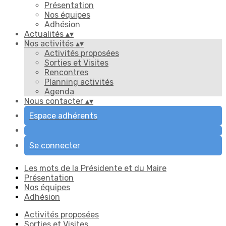
Présentation
Nos équipes
Adhésion
Actualités
▴
▾
Nos activités
▴
▾
Activités proposées
Sorties et Visites
Rencontres
Planning activités
Agenda
Nous contacter
▴
▾
Espace adhérents
Se connecter
Les mots de la Présidente et du Maire
Présentation
Nos équipes
Adhésion
Activités proposées
Sorties et Visites