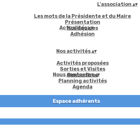
L'association
▴
▾
Les mots de la Présidente et du Maire
Présentation
Actualités
▴
▾
Nos équipes
Adhésion
Nos activités
▴
▾
Activités proposées
Sorties et Visites
Nous contacter
▴
▾
Rencontres
Planning activités
Agenda
Espace adhérents