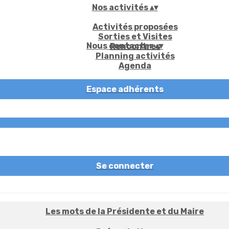
Nos activités
▴
▾
Activités proposées
Sorties et Visites
Nous contacter
▴
▾
Rencontres
Planning activités
Agenda
Espace adhérents
Se connecter
Les mots de la Présidente et du Maire