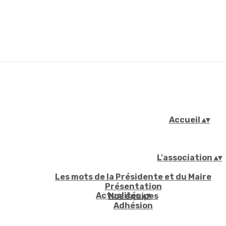
Accueil
▴
▾
L'association
▴
▾
Les mots de la Présidente et du Maire
Présentation
Actualités
▴
▾
Nos équipes
Adhésion