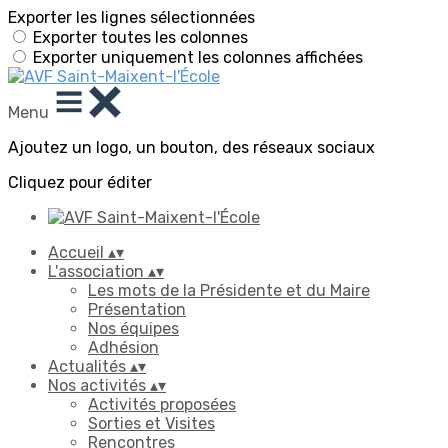
Exporter les lignes sélectionnées
Exporter toutes les colonnes
Exporter uniquement les colonnes affichées
Menu
Ajoutez un logo, un bouton, des réseaux sociaux
Cliquez pour éditer
Accueil
▴
▾
L'association
▴
▾
Les mots de la Présidente et du Maire
Présentation
Nos équipes
Adhésion
Actualités
▴
▾
Nos activités
▴
▾
Activités proposées
Sorties et Visites
Rencontres