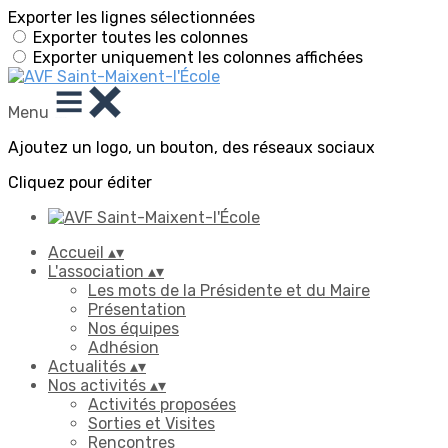
Exporter les lignes sélectionnées
Exporter toutes les colonnes
Exporter uniquement les colonnes affichées
Menu
Ajoutez un logo, un bouton, des réseaux sociaux
Cliquez pour éditer
Accueil
▴
▾
L'association
▴
▾
Les mots de la Présidente et du Maire
Présentation
Nos équipes
Adhésion
Actualités
▴
▾
Nos activités
▴
▾
Activités proposées
Sorties et Visites
Rencontres