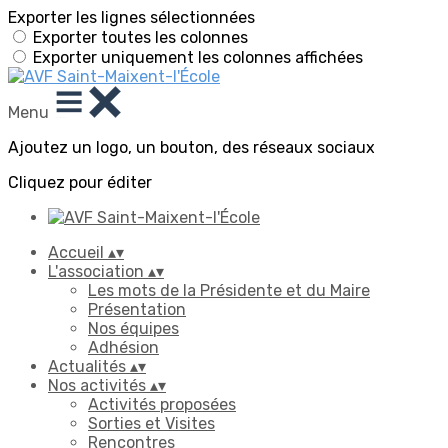
Exporter les lignes sélectionnées
Exporter toutes les colonnes
Exporter uniquement les colonnes affichées
Menu
Ajoutez un logo, un bouton, des réseaux sociaux
Cliquez pour éditer
Accueil
▴
▾
L'association
▴
▾
Les mots de la Présidente et du Maire
Présentation
Nos équipes
Adhésion
Actualités
▴
▾
Nos activités
▴
▾
Activités proposées
Sorties et Visites
Rencontres