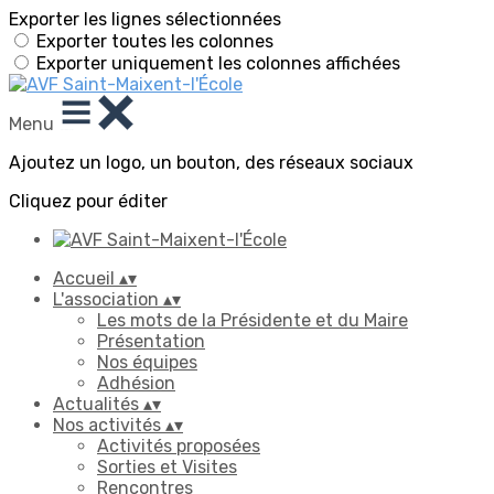
Exporter les lignes sélectionnées
Exporter toutes les colonnes
Exporter uniquement les colonnes affichées
Menu
Ajoutez un logo, un bouton, des réseaux sociaux
Cliquez pour éditer
Accueil
▴
▾
L'association
▴
▾
Les mots de la Présidente et du Maire
Présentation
Nos équipes
Adhésion
Actualités
▴
▾
Nos activités
▴
▾
Activités proposées
Sorties et Visites
Rencontres