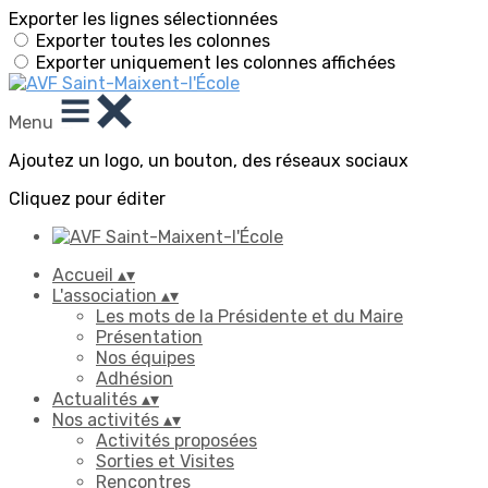
Exporter les lignes sélectionnées
Exporter toutes les colonnes
Exporter uniquement les colonnes affichées
Menu
Ajoutez un logo, un bouton, des réseaux sociaux
Cliquez pour éditer
Accueil
▴
▾
L'association
▴
▾
Les mots de la Présidente et du Maire
Présentation
Nos équipes
Adhésion
Actualités
▴
▾
Nos activités
▴
▾
Activités proposées
Sorties et Visites
Rencontres