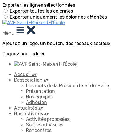
Exporter les lignes sélectionnées
Exporter toutes les colonnes
Exporter uniquement les colonnes affichées
Menu
Ajoutez un logo, un bouton, des réseaux sociaux
Cliquez pour éditer
Accueil
▴
▾
L'association
▴
▾
Les mots de la Présidente et du Maire
Présentation
Nos équipes
Adhésion
Actualités
▴
▾
Nos activités
▴
▾
Activités proposées
Sorties et Visites
Rencontres