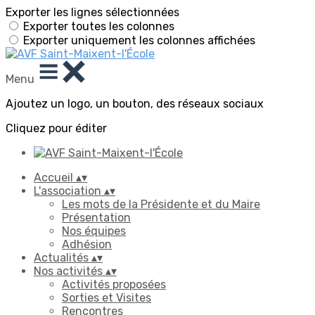
Exporter les lignes sélectionnées
Exporter toutes les colonnes
Exporter uniquement les colonnes affichées
Menu
Ajoutez un logo, un bouton, des réseaux sociaux
Cliquez pour éditer
Accueil
▴
▾
L'association
▴
▾
Les mots de la Présidente et du Maire
Présentation
Nos équipes
Adhésion
Actualités
▴
▾
Nos activités
▴
▾
Activités proposées
Sorties et Visites
Rencontres