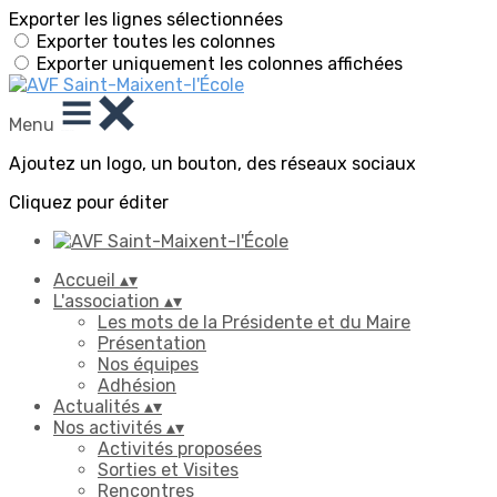
Exporter les lignes sélectionnées
Exporter toutes les colonnes
Exporter uniquement les colonnes affichées
Menu
Ajoutez un logo, un bouton, des réseaux sociaux
Cliquez pour éditer
Accueil
▴
▾
L'association
▴
▾
Les mots de la Présidente et du Maire
Présentation
Nos équipes
Adhésion
Actualités
▴
▾
Nos activités
▴
▾
Activités proposées
Sorties et Visites
Rencontres