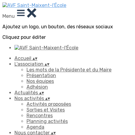
Menu
Ajoutez un logo, un bouton, des réseaux sociaux
Cliquez pour éditer
Accueil
▴
▾
L'association
▴
▾
Les mots de la Présidente et du Maire
Présentation
Nos équipes
Adhésion
Actualités
▴
▾
Nos activités
▴
▾
Activités proposées
Sorties et Visites
Rencontres
Planning activités
Agenda
Nous contacter
▴
▾