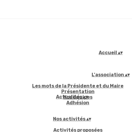
Accueil
▴
▾
L'association
▴
▾
Les mots de la Présidente et du Maire
Présentation
Actualités
▴
▾
Nos équipes
Adhésion
Nos activités
▴
▾
Activités proposées