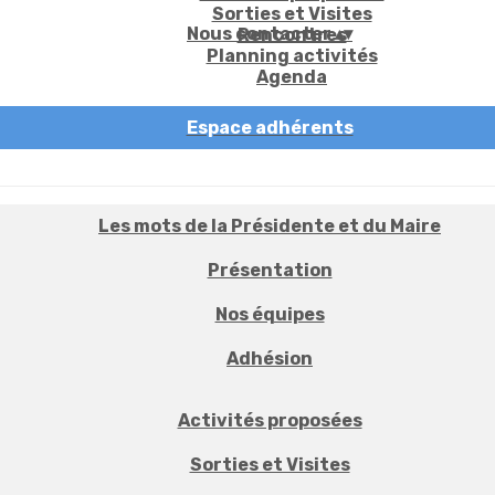
Sorties et Visites
Nous contacter
▴
▾
Rencontres
Planning activités
Agenda
Espace adhérents
Les mots de la Présidente et du Maire
Présentation
Nos équipes
Adhésion
Activités proposées
Sorties et Visites