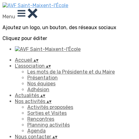
Menu
Ajoutez un logo, un bouton, des réseaux sociaux
Cliquez pour éditer
Accueil
▴
▾
L'association
▴
▾
Les mots de la Présidente et du Maire
Présentation
Nos équipes
Adhésion
Actualités
▴
▾
Nos activités
▴
▾
Activités proposées
Sorties et Visites
Rencontres
Planning activités
Agenda
Nous contacter
▴
▾