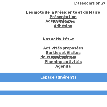
L'association
▴
▾
Les mots de la Présidente et du Maire
Présentation
Actualités
▴
▾
Nos équipes
Adhésion
Nos activités
▴
▾
Activités proposées
Sorties et Visites
Nous contacter
▴
▾
Rencontres
Planning activités
Agenda
Espace adhérents