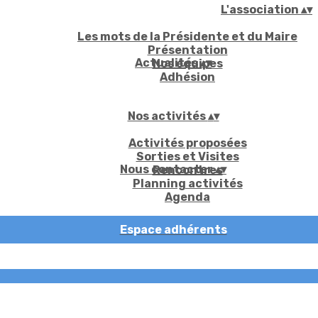
L'association
▴
▾
Les mots de la Présidente et du Maire
Présentation
Actualités
▴
▾
Nos équipes
Adhésion
Nos activités
▴
▾
Activités proposées
Sorties et Visites
Nous contacter
▴
▾
Rencontres
Planning activités
Agenda
Espace adhérents