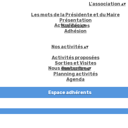
L'association
▴
▾
Les mots de la Présidente et du Maire
Présentation
Actualités
▴
▾
Nos équipes
Adhésion
Nos activités
▴
▾
Activités proposées
Sorties et Visites
Nous contacter
▴
▾
Rencontres
Planning activités
Agenda
Espace adhérents